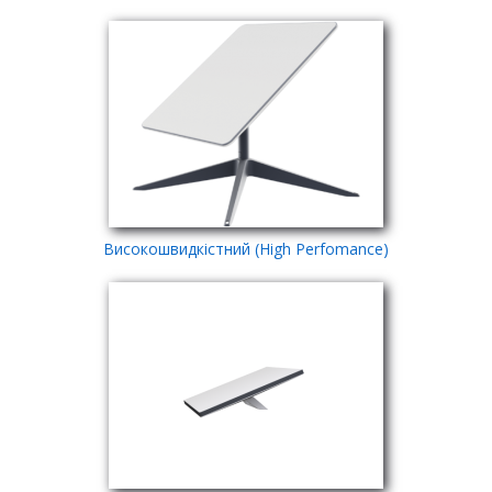
Високошвидкiстний (High Perfomance)