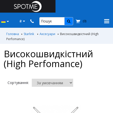
₴
(
0
)
Головна
Starlink
Аксесуари
Високошвидкiстний (High
Perfomance)
Високошвидкiстний
(High Perfomance)
Сортування: