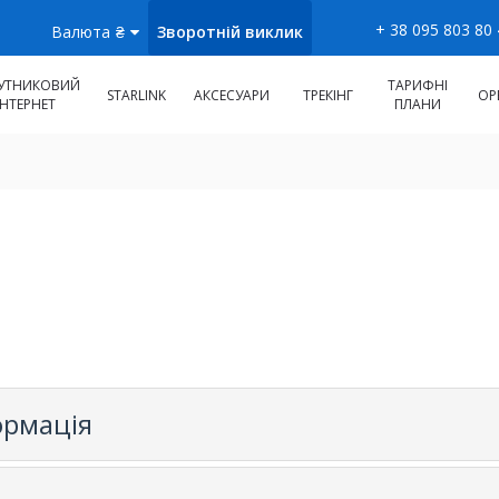
+ 38 095 803 80
Зворотній виклик
Валюта
₴
УТНИКОВИЙ
ТАРИФНІ
STARLINK
АКСЕСУАРИ
ТРЕКІНГ
ОР
ІНТЕРНЕТ
ПЛАНИ
ормація