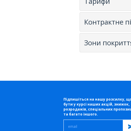
Тарифи
Контрактне п
Зони покритт
Підпишіться на нашу розсилку, щ
бути у курсі наших акцій, знижок,
розродажів, спеціальних пропози
та багато іншого.