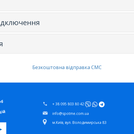
ідключення
я
Безкоштовна відправка СМС
об
+ 38 095 803 80 42
цій
info@spotme.com.ua
м.Київ, вул. Володимирська 83