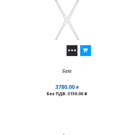
База
3780.00
₴
Без ПДВ: 3150.00
₴