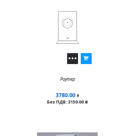
Роутер
3780.00
₴
Без ПДВ: 3150.00
₴