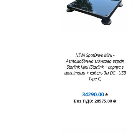
NEW! SpotDrive MINI -
Автомобільна глянсова версія
Starlink Mini (Starlink + корпус з
магнітами + кабель 3м DC - USB
Тype-C)
34290.00
₴
Без ПДВ: 28575.00
₴