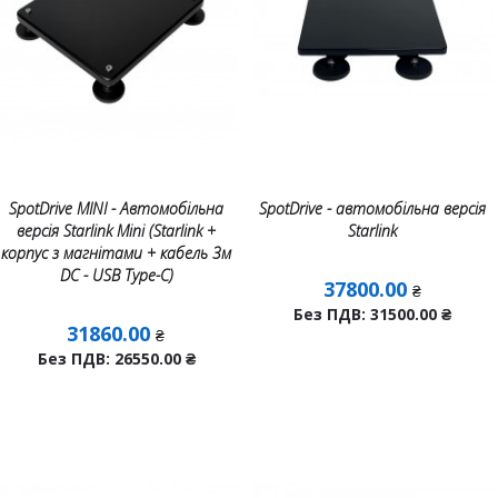
SpotDrive MINI - Автомобільна
SpotDrive - автомобільна версія
версія Starlink Mini (Starlink +
Starlink
корпус з магнітами + кабель 3м
DC - USB Тype-C)
37800.00
₴
Без ПДВ: 31500.00
₴
31860.00
₴
Без ПДВ: 26550.00
₴