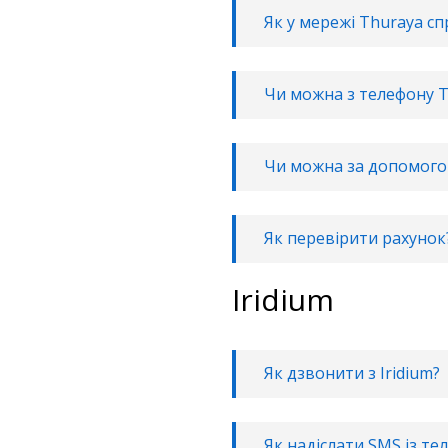
Як у мережі Thuraya с
Чи можна з телефону T
Чи можна за допомогою
Як перевірити рахунок
Iridium
Як дзвонити з Iridium?
Як надіслати SMS із тел