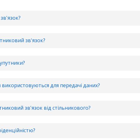
зв'язок?
тниковий зв'язок?
супутники?
ти використовуються для передачі даних?
тниковий зв'язок від стільникового?
фіденційністю?