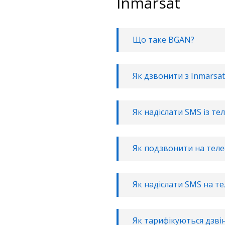
Inmarsat
Що таке BGAN?
Як дзвонити з Inmarsat
Як надіслати SMS із те
Як подзвонити на теле
Як надіслати SMS на т
Як тарифікуються дзвін