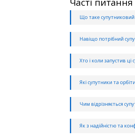
Часті питання
Що таке супутниковий 
Навіщо потрібний супу
Хто і коли запустив ці 
Які супутники та орбі
Чим відрізняється супу
Як з надійністю та кон