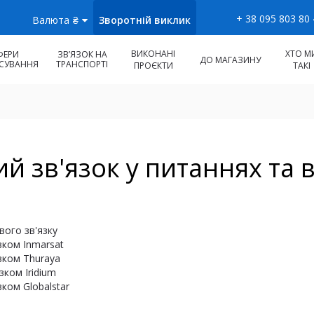
+ 38 095 803 80
Зворотній виклик
Валюта
₴
ВИКОНАНІ
ХТО М
ФЕРИ
ЗВʼЯЗОК НА
ДО МАГАЗИНУ
СУВАННЯ
ТРАНСПОРТІ
ПРОЄКТИ
ТАКІ
й зв'язок у питаннях та в
вого зв'язку
зком Inmarsat
зком Thuraya
зком Iridium
ком Globalstar