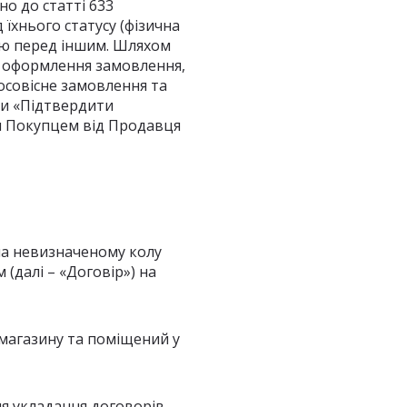
но до статті 633
 їхнього статусу (фізична
цю перед іншим. Шляхом
к оформлення замовлення,
осовісне замовлення та
ки «Підтвердити
я Покупцем від Продавця
ана невизначеному колу
(далі – «Договір») на
т-магазину та поміщений у
ля укладання договорів