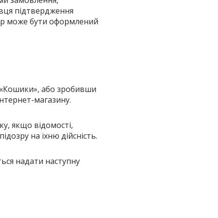
ми замовлення,
авця підтвердження
вір може бути оформлений
у «Кошики», або зробивши
нтернет-магазину.
у, якщо відомості,
дозру на їхню дійсність.
ться надати наступну