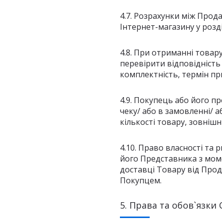
4.7. Розрахунки між Прод
Інтернет-магазину у розді
4.8. При отриманні товар
перевірити відповідність
комплектність, термін пр
4.9. Покупець або його п
чеку/ або в замовленні/ а
кількості товару, зовніш
4.10. Право власності т
його Представника з мом
доставці Товару від Прод
Покупцем.
5. Права та обов`язки 