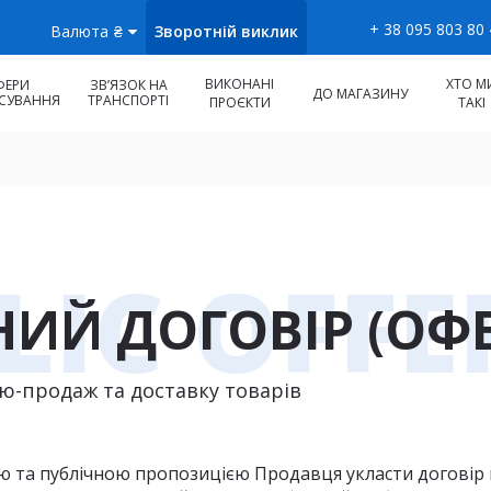
+ 38 095 803 80
Зворотній виклик
Валюта
₴
ВИКОНАНІ
ХТО М
ФЕРИ
ЗВʼЯЗОК НА
ДО МАГАЗИНУ
СУВАННЯ
ТРАНСПОРТІ
ПРОЄКТИ
ТАКІ
LIC OFFE
НИЙ ДОГОВІР (ОФЕ
лю-продаж та доставку товарів
ю та публічною пропозицією Продавця укласти договір 