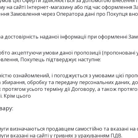
 умов цієї Оферти здійснюється за допомогою внесення
му на сайті Інтернет-магазину або під час оформлення 
ення Замовлення через Оператора дані про Покупця вно
 за достовірність наданої інформації при оформленні За
тобто акцептуючи умови даної пропозиції (пропоновані
лення, Покупець підтверджує наступне:
істю ознайомлений, і погоджується з умовами цієї пропо
 збирання, обробку та передачу персональних даних, до
є протягом усього терміну дії Договору, а також протя
ї. Крім цього
вару:
слуги визначаються продавцем самостійно та вказані на 
луги вказані на сайті у гривнях з урахуванням ПДВ.