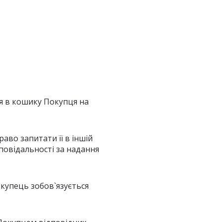
ся в кошику Покупця на
раво запитати її в іншій
повідальності за надання
окупець зобов`язується