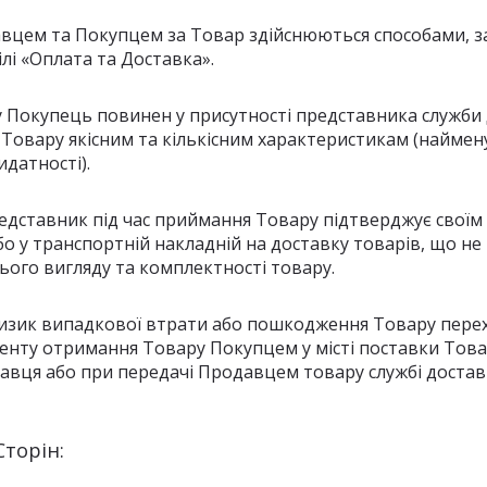
авцем та Покупцем за Товар здійснюються способами, з
лі «Оплата та Доставка».
у Покупець повинен у присутності представника служби 
 Товару якісним та кількісним характеристикам (наймену
идатності).
редставник під час приймання Товару підтверджує своїм
бо у транспортній накладній на доставку товарів, що не
нього вигляду та комплектності товару.
а ризик випадкової втрати або пошкодження Товару пере
енту отримання Товару Покупцем у місті поставки Това
авця або при передачі Продавцем товару службі доставк
Сторін: