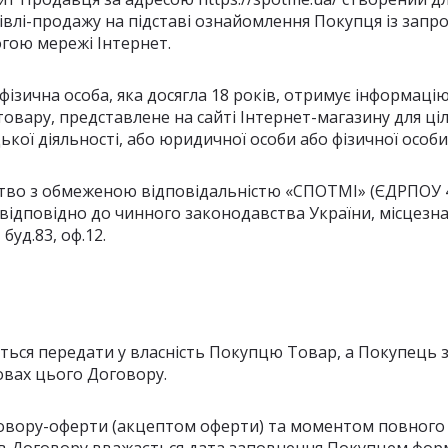
упівлі-продажу на підставі ознайомлення Покупця із за
гою мережі Інтернет.
 фізична особа, яка досягла 18 років, отримує інформац
овару, представлене на сайті Інтернет-магазину для ціле
кої діяльності, або юридичної особи або фізичної особ
ство з обмеженою відповідальністю «СПОТМІ» (ЄДРПОУ 
 відповідно до чинного законодавства України, місцезна
буд.83, оф.12.
ється передати у власність Покупцю Товар, а Покупець 
овах цього Договору.
говору-оферти (акцептом оферти) та моментом повного