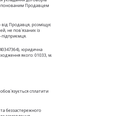
пропонованим Продавцем
ію від Продавця, розміщує
й, не пов`язаних із
и-підприємця.
40347364), юридична
ходження якого: 01033, м.
зобов`язується сплатити
 та беззастережного