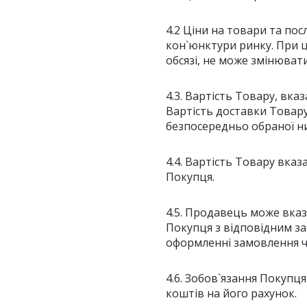
4.2 Ціни на товари та п
кон`юнктури ринку. При ц
обсязі, не може змінюва
4.3. Вартість Товару, вка
Вартість доставки Товару
безпосередньо обраної ни
4.4. Вартість Товару вка
Покупця.
4.5. Продавець може вказ
Покупця з відповідним з
оформленні замовлення ч
4.6. Зобов`язання Покуп
коштів на його рахунок.