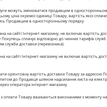
ослуги можуть змінюватися продавцем в односторонньом
ьому ціна окремої одиниці Товару, вартість якої спла
тись Продавцем в односторонньому порядку.
зана на сайті Інтернет-магазину, не включає вартість д
 Покупець сплачує відповідно до чинних тарифів служб 
м служби доставки (перевізника).
зана на сайті Інтернет-магазину не включає вартість до
ати орієнтовну вартість доставки Товару за адресою П
апитом до Продавця шляхом надсилання листа на елект
ерез оператора інтернет-магазину.
ця з оплати Товару вважаються виконаними з моменту