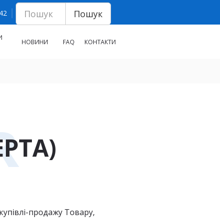
Пошук
 42
И
НОВИНИ
FAQ
КОНТАКТИ
R
РТА)
купівлі-продажу Товару,