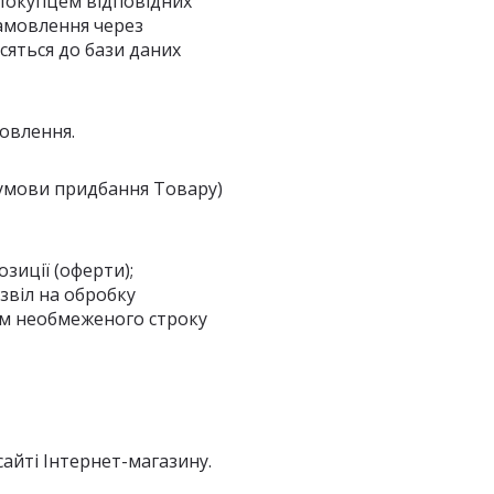
 Покупцем відповідних
Замовлення через
сяться до бази даних
мовлення.
 умови придбання Товару)
зиції (оферти);
звіл на обробку
гом необмеженого строку
сайті Інтернет-магазину.