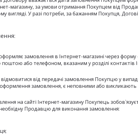
в Договору вважається дата заповнення Покупцем фор
ернет-магазину, за умови отримання Покупцем від Прод
у вигляді. У разі потреби, за бажанням Покупця, Дого
ення:
о оформляє замовлення в Інтернет-магазині через форм
поштою або телефоном, вказаним у розділі контактів І
 відмовитися від передачі замовлення Покупцю у випадк
 оформлення замовлення, є неповними або викликають пі
влення на сайті Інтернет-магазину Покупець зобов`язує
 необхідну Продавцю для виконання замовлення:
ця;