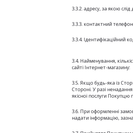
3.3.2. адресу, за якою сл
3.3.3. контактний телефон
3.3.4. Ідентифікаційний к
3.4. Найменування, кільк
сайті Інтернет-магазину:
3.5. Якщо будь-яка із Сто
Стороні. У разі ненаданн
якісної послуги Покупцю 
3.6. При оформленні замо
надати інформацію, зазнач