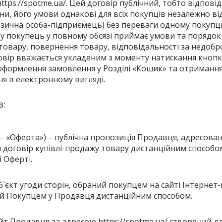
ttps://spotme.ua/. Цей договір публічний, тобто відповід
и, його умови однакові для всіх покупців незалежно від
фізична особа-підприємець) без переваги одному покуп
у покупець у повному обсязі приймає умови та порядо
товару, повернення товару, відповідальності за недобр
говір вважається укладеним з моменту натискання кноп
 оформлення замовлення у Розділі «Кошик» та отриманн
я в електронному вигляді.
в:
лі – «Оферта») – публічна пропозиція Продавця, адресов
м договір купівлі-продажу товару дистанційним способом 
й Оферті.
об`єкт угоди сторін, обраний покупцем на сайті Інтерне
й Покупцем у Продавця дистанційним способом.
сайт Продавця за адресою https://spotme.ua/ створений д