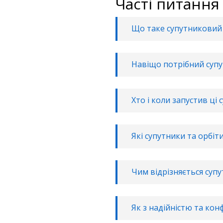
Часті питання
Що таке супутниковий 
Навіщо потрібний супу
Хто і коли запустив ці 
Які супутники та орбі
Чим відрізняється супу
Як з надійністю та кон