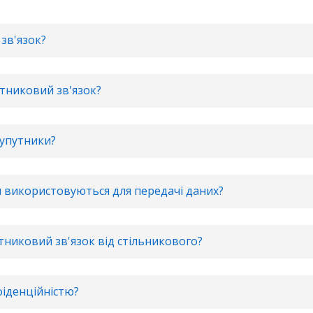
зв'язок?
тниковий зв'язок?
супутники?
ти використовуються для передачі даних?
тниковий зв'язок від стільникового?
фіденційністю?