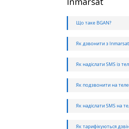
Inmarsat
Що таке BGAN?
Як дзвонити з Inmarsat
Як надіслати SMS із те
Як подзвонити на теле
Як надіслати SMS на т
Як тарифікуються дзвін