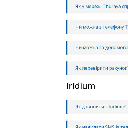
Як у мережі Thuraya с
Чи можна з телефону T
Чи можна за допомогою
Як перевірити рахунок
Iridium
Як дзвонити з Iridium?
Як надіслати SMS із тел