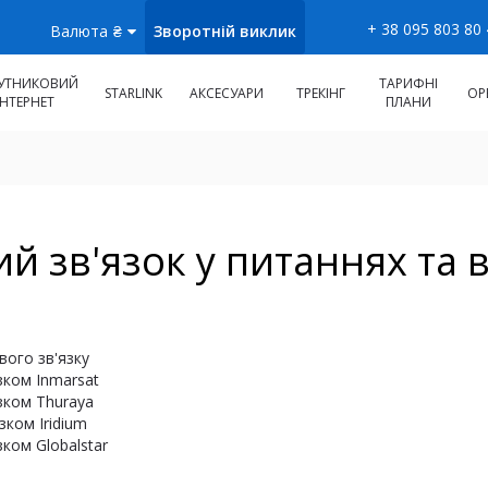
+ 38 095 803 80
Зворотній виклик
Валюта
₴
УТНИКОВИЙ
ТАРИФНІ
STARLINK
АКСЕСУАРИ
ТРЕКІНГ
ОР
ІНТЕРНЕТ
ПЛАНИ
й зв'язок у питаннях та в
вого зв'язку
зком Inmarsat
зком Thuraya
зком Iridium
ком Globalstar