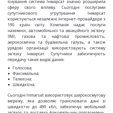
існування система Інмарсат значно розширила
сферу свого впливу. Сьогодні послугами
супутникового угрупування Інмарсат
користуються незалежні інтернет-провайдери з
190 країн світу. Компанія надає послуги
наземної, автомобільної та авіаційного зв'язку.
ЗМІ, газова та нафтова промисловість,
аерокосмічна та будівельна галузь, а також
урядові організації використовують систему
зв'язку Інмарсат. Супутники забезпечують
передачу таких видів даних:
Голосова;
Факсимільна;
Телексна;
Швидкісна.
Сьогодні Inmarsat використовує широкосмугову
мережу, яка дозволяє транслювати дані зі
швидкістю до 490 кб/с, забезпечує мобільний
зв'язок та доставку факсимільних повідомлень.