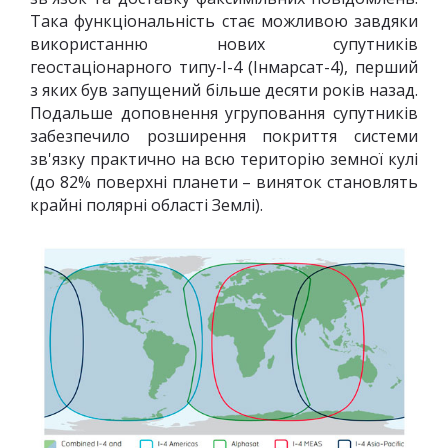
Така функціональність стає можливою завдяки
використанню нових супутників
геостаціонарного типу-I-4 (Інмарсат-4), перший
з яких був запущений більше десяти років назад.
Подальше доповнення угруповання супутників
забезпечило розширення покриття системи
зв'язку практично на всю територію земної кулі
(до 82% поверхні планети – виняток становлять
крайні полярні області Землі).