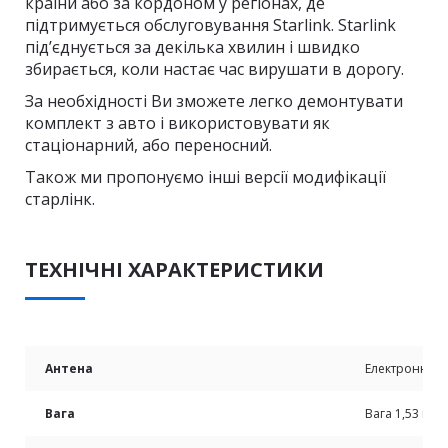
країни або за кордоном у регіонах, де
підтримується обслуговування Starlink. Starlink
під’єднується за декілька хвилин і швидко
збирається, коли настає час вирушати в дорогу.
За необхідності Ви зможете легко демонтувати
комплект з авто і використовувати як
стаціонарний, або переносний.
Також ми пропонуємо інші версії модифікації
старлінк.
ТЕХНІЧНІ ХАРАКТЕРИСТИКИ
Антена
Електронна ф
Вага
Вага 1,53 кг