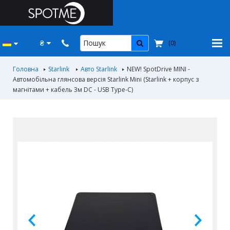
₴
(
0
)
Головна
Starlink
Авто Starlink
NEW! SpotDrive MINI -
Автомобільна глянсова версія Starlink Mini (Starlink + корпус з
магнітами + кабель 3м DC - USB Тype-C)