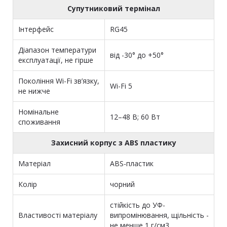
Супутниковий термінал
Інтерфейс
RG45
Діапазон температури
від -30° до +50°
експлуатації, не гірше
Покоління Wi-Fi зв’язку,
Wi-Fi 5
не нижче
Номінальне
12–48 В; 60 Вт
споживання
Захисний корпус з ABS пластику
Матеріал
ABS-пластик
Колір
чорний
стійкість до УФ-
Властивості матеріалу
випромінювання, щільність -
не менше 1 г/см3