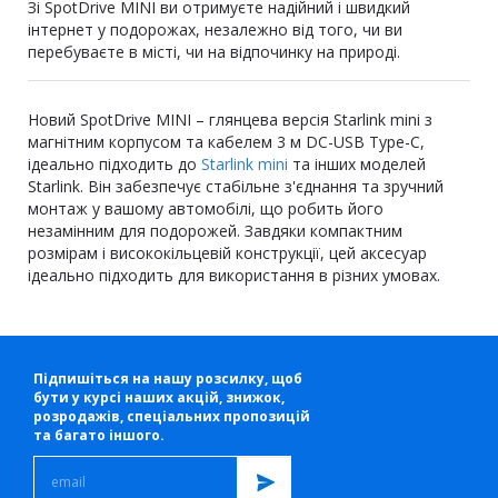
Зі SpotDrive MINI ви отримуєте надійний і швидкий
інтернет у подорожах, незалежно від того, чи ви
перебуваєте в місті, чи на відпочинку на природі.
Новий SpotDrive MINI – глянцева версія Starlink mini з
магнітним корпусом та кабелем 3 м DC-USB Type-C,
ідеально підходить до
Starlink mini
та інших моделей
Starlink. Він забезпечує стабільне з'єднання та зручний
монтаж у вашому автомобілі, що робить його
незамінним для подорожей. Завдяки компактним
розмірам і висококільцевій конструкції, цей аксесуар
ідеально підходить для використання в різних умовах.
Підпишіться на нашу розсилку, щоб
бути у курсі наших акцій, знижок,
розродажів, спеціальних пропозицій
та багато іншого.