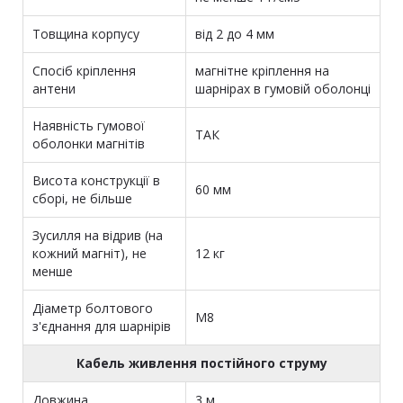
Товщина корпусу
від 2 до 4 мм
Спосіб кріплення
магнітне кріплення на
антени
шарнірах в гумовій оболонці
Наявність гумової
ТАК
оболонки магнітів
Висота конструкції в
60 мм
сборі, не більше
Зусилля на відрив (на
кожний магніт), не
12 кг
менше
Діаметр болтового
М8
з'єднання для шарнірів
Кабель живлення постійного струму
Довжина
3 м.