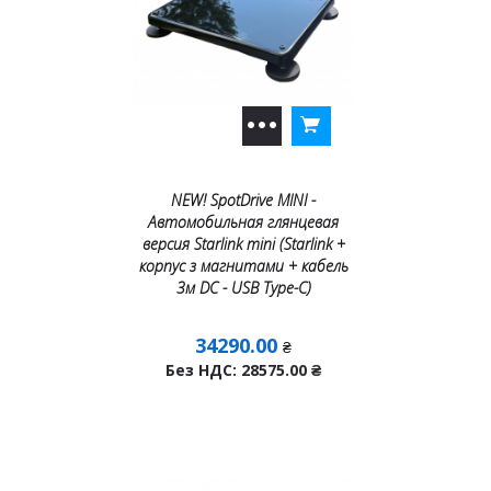
NEW! SpotDrive MINI -
Автомобильная глянцевая
версия Starlink mini (Starlink +
корпус з магнитами + кабель
3м DC - USB Тype-C)
34290.00
₴
Без НДС: 28575.00
₴