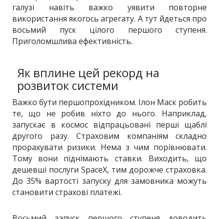
галузі навіть важко уявити повторне
використання якогось агрегату. А тут йдеться про
восьмий пуск цілого першого ступеня.
Приголомшлива ефективність.
Як вплине цей рекорд на
розвиток системи
Важко бути першопрохідником. Ілон Маск робить
те, що не робив ніхто до нього. Наприклад,
запускає в космос відпрацьовані перші щаблі
другого разу. Страховим компаніям складно
прорахувати ризики. Нема з чим порівнювати.
Тому вони піднімають ставки. Виходить, що
дешевші послуги SpaceX, тим дорожче страховка.
До 35% вартості запуску для замовника можуть
становити страхові платежі.
Восьмий запуск першого ступеня доводить