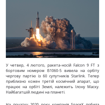
У четвер, 4 лютого, ракета-носій Falcon 9 FT з
бортовим номером B1060-5 вивела на орбіту
чергову партію із 60 супутників Starlink. Тепер
приблизно кожен третій космічний апарат, що
працює на орбіті Землі, належить Ілону Маску.
Найбагатшій людині на планеті.
На початку 2020 року компанія SpaceX побила