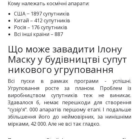
Кому належать космічні апарати:
США − 1897 супутників
Китай – 412 супутників
Росія – 176 супутників
Всі інші країни – 887
Що може завадити Ілону
Маску у будівництві супут
никового угруповання
Всі пуски в рамках програми - успішні.
Угруповання росте за планом. Проблем із
виробництвом супутників теж не виникає.
Здавалося б, немає перешкоди для створення
"сузір'я". 000 апаратів першому етапі. І подальше
збільшення його до неймовірних, за нинішніми
мірками, 42 000. Але не всі так гладко.