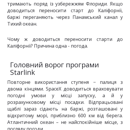
тримають поряд із узбережжям Флориди. Якщо
доводиться переносити старт до Каліфорнії,
баржі переганяють через Панамський канал у
Тихий океан.
Чому ж доводиться переносити старти до
Каліфорнії? Причина одна - погода.
Головний ворог програми
Starlink
Повторне використання ступеня − палиця з
двома кінцями. SpaceX доводиться враховувати
погодні умови у місці запуску, а й у
розрахунковому місці посадки. Відпрацьовані
щаблі зараз сідають на баржі, розташовані у
відкритому морі, приблизно 600 км від берега.
Атлантичний океан – не найспокійніше місце, з
погляду погоди.