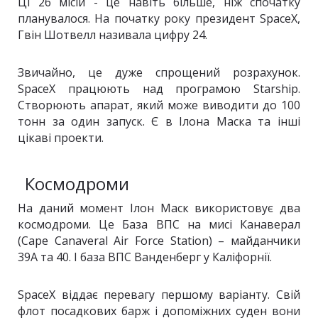
Ці 26 місій - це навіть більше, ніж спочатку
планувалося. На початку року президент SpaceX,
Гвін Шотвелл називала цифру 24.
Звичайно, це дуже спрощений розрахунок.
SpaceX працюють над програмою Starship.
Створюють апарат, який може виводити до 100
тонн за один запуск. Є в Ілона Маска та інші
цікаві проекти.
Космодроми
На даний момент Ілон Маск використовує два
космодроми. Це База ВПС на мисі Канаверал
(Cape Canaveral Air Force Station) – майданчики
39А та 40. І база ВПС Ванденберг у Каліфорнії.
SpaceX віддає перевагу першому варіанту. Свій
флот посадкових барж і допоміжних суден вони