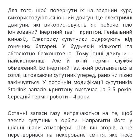
Для того, щоб повернути їх на заданий курс,
використовуються іонний двигун. Це електричні
двигуни, які використовують як робоче тіло
іонізований інертний газ − криптон. Геніальний
винахід. Електрику супутники одержують від
сонячних батарей. У будь-якій кількості та
абсолютно безкоштовно. Тому іонні двигуни –
найекономніші. Але й їхній термін служби
обмежений. Бо інертний газ, який розганяється в
соплі, штовхаючи супутник уперед, рано чи пізно
закінчується. У поточній модифікації супутників
Starlink запасів криптону вистачає на 3-5 років.
Середній термін роботи – 4 роки.
Останні запаси газу витрачаються на те, щоб
звести супутник з орбіти. Направити його у
щільні шари атмосфери. Щоб він згорів, а не
перетворився на некероване сміття, яке несе