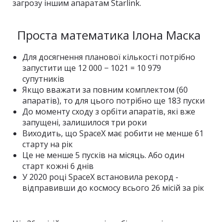
загрозу іншим апаратам Starlink.
Проста математика Ілона Маска
Для досягнення планової кількості потрібно
запустити ще 12 000 − 1021 = 10 979
супутників
Якщо вважати за повним комплектом (60
апаратів), то для цього потрібно ще 183 пуски
До моменту сходу з орбіти апаратів, які вже
запущені, залишилося три роки
Виходить, що SpaceX має робити не менше 61
старту на рік
Це не менше 5 пусків на місяць. Або один
старт кожні 6 днів
У 2020 році SpaceX встановила рекорд -
відправивши до космосу всього 26 місій за рік