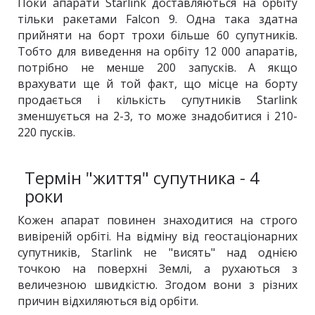
Поки апарати Starlink доставляються на орбіту
тільки ракетами Falcon 9. Одна така здатна
прийняти на борт трохи більше 60 супутників.
Тобто для виведення на орбіту 12 000 апаратів,
потрібно не менше 200 запусків. А якщо
врахувати ще й той факт, що місце на борту
продається і кількість супутників Starlink
зменшується на 2-3, то може знадобитися і 210-
220 пусків.
Термін "життя" супутника - 4
роки
Кожен апарат повинен знаходитися на строго
вивіреній орбіті. На відміну від геостаціонарних
супутників, Starlink не "висять" над однією
точкою на поверхні Землі, а рухаються з
величезною швидкістю. Згодом вони з різних
причин відхиляються від орбіти.