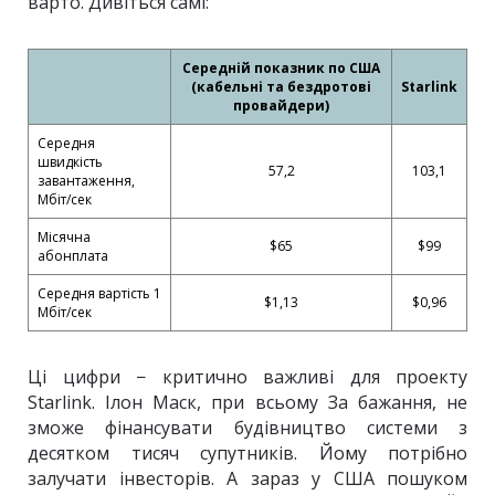
варто. Дивіться самі:
Середній показник по США
(кабельні та бездротові
Starlink
провайдери)
Середня
швидкість
57,2
103,1
завантаження,
Мбіт/сек
Місячна
$65
$99
абонплата
Середня вартість 1
$1,13
$0,96
Мбіт/сек
Ці цифри − критично важливі для проекту
Starlink. Ілон Маск, при всьому За бажання, не
зможе фінансувати будівництво системи з
десятком тисяч супутників. Йому потрібно
залучати інвесторів. А зараз у США пошуком