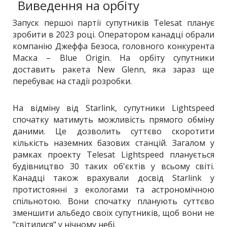
Виведення на орбіту
Запуск першої партії супутників Telesat планує
зробити в 2023 році. Оператором канадці обрали
компанію Джеффа Безоса, головного конкурента
Маска – Blue Origin. На орбіту супутники
доставить ракета New Glenn, яка зараз ще
перебуває на стадії розробки.
На відміну від Starlink, супутники Lightspeed
спочатку матимуть можливість прямого обміну
даними. Це дозволить суттєво скоротити
кількість наземних базових станцій. Загалом у
рамках проекту Telesat Lightspeed планується
будівництво 30 таких об'єктів у всьому світі.
Канадці також врахували досвід Starlink у
протистоянні з екологами та астрономічною
спільнотою. Вони спочатку планують суттєво
зменшити альбедо своїх супутників, щоб вони не
"світилися" у нічному небі.