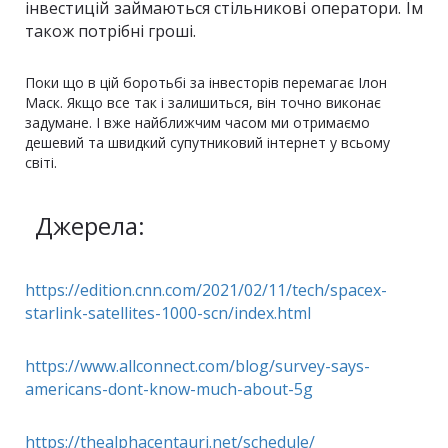
інвестицій займаються стільникові оператори. Їм
також потрібні гроші.
Поки що в цій боротьбі за інвесторів перемагає Ілон
Маск. Якщо все так і залишиться, він точно виконає
задумане. І вже найближчим часом ми отримаємо
дешевий та швидкий супутниковий інтернет у всьому
світі.
Джерела:
https://edition.cnn.com/2021/02/11/tech/spacex-
starlink-satellites-1000-scn/index.html
https://www.allconnect.com/blog/survey-says-
americans-dont-know-much-about-5g
https://thealphacentauri.net/schedule/