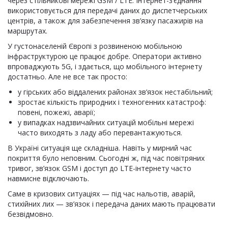
через стільникові мережі GSM / LTE. Інтернет-з’єднання
використовується для передачі даних до диспетчерських
центрів, а також для забезпечення зв’язку пасажирів на
маршрутах.
У густонаселеній Європі з розвиненою мобільною
інфраструктурою це працює добре. Оператори активно
впроваджують 5G, і здається, що мобільного інтернету
достатньо. Але не все так просто:
у гірських або віддалених районах зв’язок нестабільний;
зростає кількість природних і техногенних катастроф:
повені, пожежі, аварії;
у випадках надзвичайних ситуацій мобільні мережі
часто виходять з ладу або перевантажуються.
В Україні ситуація ще складніша. Навіть у мирний час
покриття було неповним. Сьогодні ж, під час повітряних
тривог, зв’язок GSM і доступ до LTE-інтернету часто
навмисне відключають.
Саме в кризових ситуаціях — під час нальотів, аварій,
стихійних лих — зв’язок і передача даних мають працювати
безвідмовно.