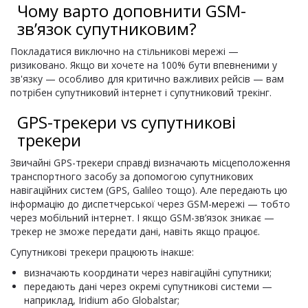
Чому варто доповнити GSM-
зв’язок супутниковим?
Покладатися виключно на стільникові мережі —
ризиковано. Якщо ви хочете на 100% бути впевненими у
зв'язку — особливо для критично важливих рейсів — вам
потрібен супутниковий інтернет і супутниковий трекінг.
GPS-трекери vs супутникові
трекери
Звичайні GPS-трекери справді визначають місцеположення
транспортного засобу за допомогою супутникових
навігаційних систем (GPS, Galileo тощо). Але передають цю
інформацію до диспетчерської через GSM-мережі — тобто
через мобільний інтернет. І якщо GSM-зв’язок зникає —
трекер не зможе передати дані, навіть якщо працює.
Супутникові трекери працюють інакше:
визначають координати через навігаційні супутники;
передають дані через окремі супутникові системи —
наприклад, Iridium або Globalstar;