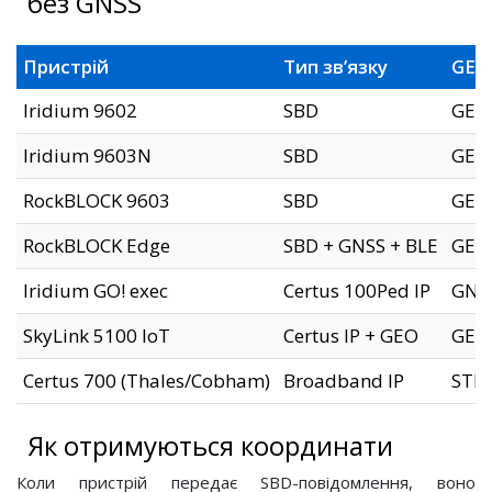
без GNSS
Пристрій
Тип зв’язку
GEO
Iridium 9602
SBD
GEO
Iridium 9603N
SBD
GEO
RockBLOCK 9603
SBD
GEO 
RockBLOCK Edge
SBD + GNSS + BLE
GEO 
Iridium GO! exec
Certus 100Ped IP
GNSS
SkyLink 5100 IoT
Certus IP + GEO
GEO 
Certus 700 (Thales/Cobham)
Broadband IP
STL
Як отримуються координати
Коли пристрій передає SBD-повідомлення, воно