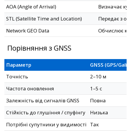
AOA (Angle of Arrival)
Визначає кут
STL (Satellite Time and Location)
Передає з ор
Network GEO Data
Обчислює ко
Порівняння з GNSS
Параметр
GNSS (GPS/Galile
Точність
2–10 м
Частота оновлення
1–5 с
Залежність від сигналів GNSS
Повна
Стійкість до глушіння / спуфінгу
Низька
Потрібні супутники у видимості
Так