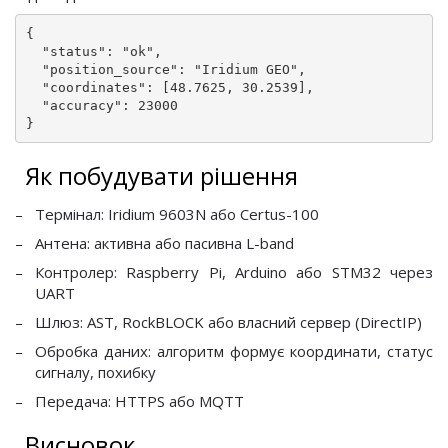
{

  "status": "ok",

  "position_source": "Iridium GEO",

  "coordinates": [48.7625, 30.2539],

  "accuracy": 23000

}
Як побудувати рішення
Термінал: Iridium 9603N або Certus-100
Антена: активна або пасивна L-band
Контролер: Raspberry Pi, Arduino або STM32 через
UART
Шлюз: AST, RockBLOCK або власний сервер (DirectIP)
Обробка даних: алгоритм формує координати, статус
сигналу, похибку
Передача: HTTPS або MQTT
Висновок