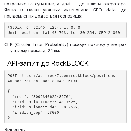
потрапляє на супутник, а далі — до шлюзу оператора.
Якщо в налаштуваннях активовано GEO data, до
повідомлення додається геопозиція:
+SBDIX: 0, 32145, 1234, 1, 0, 0

Unit Location: Lat=48.763, Lon=30.254, CEP=24000
CEP (Circular Error Probability) показує похибку у метрах
— у цьому прикладі 24 км.
API-запит до RockBLOCK
POST https://api.rock7.com/rockblock/positions

Authorization: Basic <API_KEY>

{

  "imei": "300234062548970",

  "iridium_latitude": 48.7625,

  "iridium_longitude": 30.2539,

  "iridium_cep": 23000

}
Відповідь: