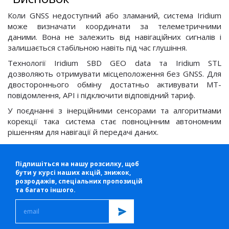
Коли GNSS недоступний або зламаний, система Iridium
може визначати координати за телеметричними
даними. Вона не залежить від навігаційних сигналів і
залишається стабільною навіть під час глушіння.
Технології Iridium SBD GEO data та Iridium STL
дозволяють отримувати місцеположення без GNSS. Для
двостороннього обміну достатньо активувати MT-
повідомлення, API і підключити відповідний тариф.
У поєднанні з інерційними сенсорами та алгоритмами
корекції така система стає повноцінним автономним
рішенням для навігації й передачі даних.
Підпишіться на нашу розсилку, щоб
бути у курсі наших акцій, знижок,
розродажів, спеціальних пропозицій
та багато іншого.