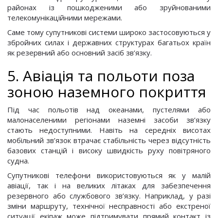
районах із пошкодженими або зруйнованими
телекомунікаційними мережами.
Саме тому супутникові системи широко застосовуються у
збройних силах і державних структурах багатьох країн
як резервний або основний засіб зв’язку.
5. Авіація та польоти поза
зоною наземного покриття
Під час польотів над океанами, пустелями або
малонаселеними регіонами наземні засоби зв’язку
стають недоступними. Навіть на середніх висотах
мобільний зв’язок втрачає стабільність через відсутність
базових станцій і високу швидкість руху повітряного
судна.
Супутникові телефони використовуються як у малій
авіації, так і на великих літаках для забезпечення
резервного або службового зв’язку. Наприклад, у разі
зміни маршруту, технічної несправності або екстреної
ситуації екіпаж може підтримувати прямий контакт із