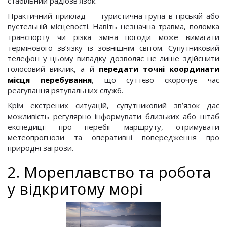
стабільний радіозв’язок.
Практичний приклад — туристична група в гірській або
пустельній місцевості. Навіть незначна травма, поломка
транспорту чи різка зміна погоди може вимагати
термінового зв’язку із зовнішнім світом. Супутниковий
телефон у цьому випадку дозволяє не лише здійснити
голосовий виклик, а й
передати точні координати
місця перебування
, що суттєво скорочує час
реагування рятувальних служб.
Крім екстрених ситуацій, супутниковий зв’язок дає
можливість регулярно інформувати близьких або штаб
експедиції про перебіг маршруту, отримувати
метеопрогнози та оперативні попередження про
природні загрози.
2. Мореплавство та робота
у відкритому морі