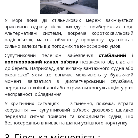
У морі зона дії стільникових мереж закінчується
практично одразу після виходу з прибережних вод.
Альтернативні системи, зокрема короткохвильовий
радіозв’язок, мають обмежену пропускну здатність і
сильно залежать від погодних та іоносферних умов.
Супутниковий телефон забезпечує
стабільний і
прогнозований канал зв’язку
незалежно від відстані
до берега. Наприклад, для екіпажу вантажного судна або
океанської яхти це означає можливість у будь-який
момент зв’язатися з диспетчерськими службами,
передати технічні дані або отримати консультацію у разі
несправності обладнання.
У критичних ситуаціях — зіткнення, пожежа, втрата
керування — супутниковий зв’язок дозволяє швидко
передати сигнал тривоги та координати судна, що
безпосередньо впливає на шанси успішного порятунку.
3. Гірська місцевість: