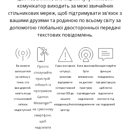
комунікатор виходить за межі звичайних
стільникових мереж, щоб підтримувати зв'язок з
вашими друзями та родиною по всьому світу за
допомогою глобальної двосторонньої передачі
текстових повідомлень.
Ви можете
У разі екстреної
Коли важливо
Використовуйте
Просто
залишатися
ситуації,
бути
функцію
сполучайте
на зв'язку з
можливо
впевненим,
повідомлень
пристрій
тими, хто
відправити
на дисплеї
про реєстрацію,
inReach із
вам дорогий,
інтерактивний
пристрою
щоб легко
програмою
навіть якщо
сигнал SOS до
підтвердиться
відзначати
Garmin
стільниковий
нашого
надсилання
контакти під
Messenger™
зв'язок
координаційного
повідомлення.
час подорожей.
на сумісному
недоступний.
центру.
смартфоні,
щоб
надсилати