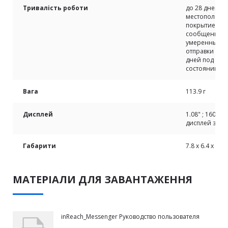
Тривалість роботи
до 28 дней с
местоположен
покрытием де
сообщений ил
умеренным по
отправки уве
дней под уме
состоянии
Вага
113.9 г
Дисплей
1.08" ; 160 x
дисплей з від
Габарити
7.8 x 6.4 x 2.3 
МАТЕРІАЛИ ДЛЯ ЗАВАНТАЖЕННЯ
inReach_Messenger Руководство пользователя