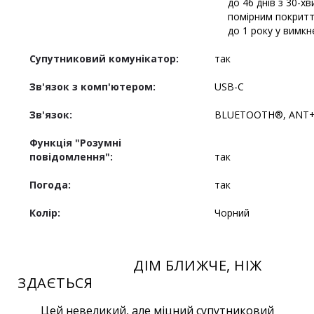
до 46 днів з 30-х
помірним покритт
до 1 року у вимкн
Супутниковий комунікатор:
так
Зв'язок з комп'ютером:
USB-C
Зв'язок:
BLUETOOTH®, ANT
Функція "Розумні
повідомлення":
так
Погода:
так
Колір:
Чорний
ДІМ БЛИЖЧЕ, НІЖ
ЗДАЄТЬСЯ
Цей невеликий, але міцний супутниковий