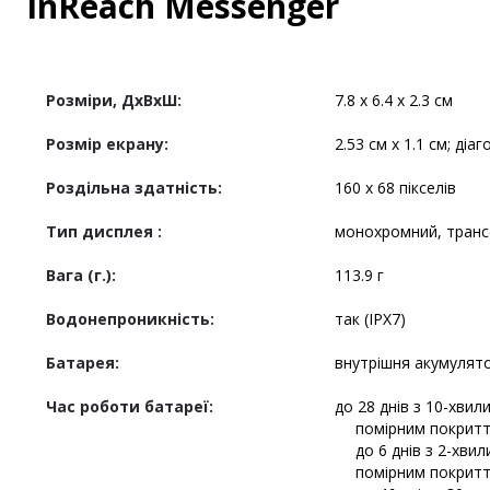
inReach Messenger
Розміри, ДxВxШ:
7.8 x 6.4 x 2.3 см
Розмір екрану:
2.53 см x 1.1 см; діаг
Роздільна здатність:
160 x 68 пікселів
Тип дисплея :
монохромний, трансф
Вага (г.):
113.9 г
Водонепроникність:
так (IPX7)
Батарея:
внутрішня акумулято
Час роботи батареї:
до 28 днів з 10-хвил
помірним покритт
до 6 днів з 2-хви
помірним покритт