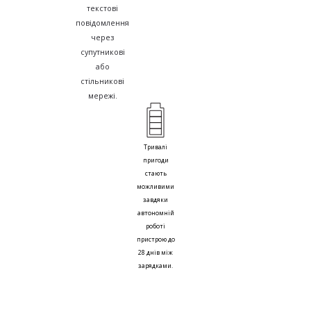
текстові
повідомлення
через
супутникові
або
стільникові
мережі.
Тривалі
пригоди
стають
можливими
завдяки
автономній
роботі
пристрою до
28 днів між
зарядками.