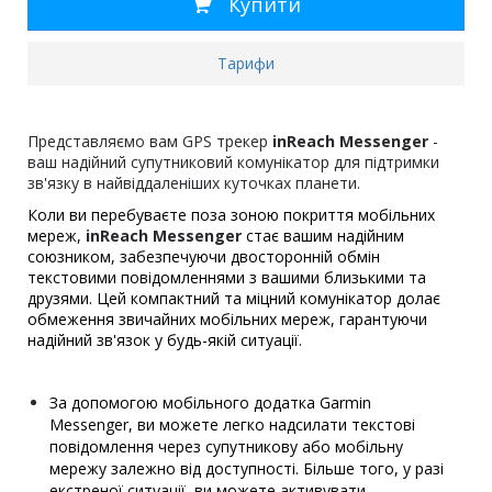
Купити
Тарифи
Представляємо вам GPS трекер
inReach Messenger
-
ваш надійний супутниковий комунікатор для підтримки
зв'язку в найвіддаленіших куточках планети.
Коли ви перебуваєте поза зоною покриття мобільних
мереж,
inReach Messenger
стає вашим надійним
союзником, забезпечуючи двосторонній обмін
текстовими повідомленнями з вашими близькими та
друзями. Цей компактний та міцний комунікатор долає
обмеження звичайних мобільних мереж, гарантуючи
надійний зв'язок у будь-якій ситуації.
За допомогою мобільного додатка Garmin
Messenger, ви можете легко надсилати текстові
повідомлення через супутникову або мобільну
мережу залежно від доступності. Більше того, у разі
екстреної ситуації, ви можете активувати