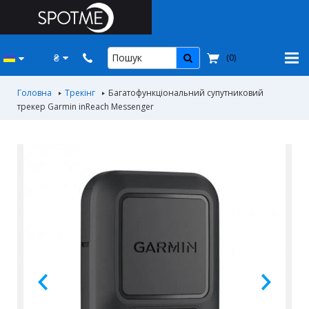
₴
(
0
)
Головна
Трекінг
Багатофункціональний супутниковий
трекер Garmin inReach Messenger