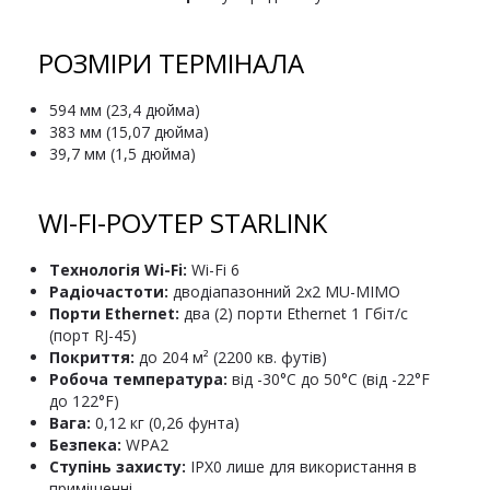
РОЗМІРИ ТЕРМІНАЛА
594 мм (23,4 дюйма)
383 мм (15,07 дюйма)
39,7 мм (1,5 дюйма)
WI-FI-РОУТЕР STARLINK
Технологія Wi-Fi:
Wi-Fi 6
Радіочастоти:
дводіапазонний 2x2 MU-MIMO
Порти Ethernet:
два (2) порти Ethernet 1 Гбіт/с
(порт RJ-45)
Покриття:
до 204 м² (2200 кв. футів)
Робоча температура:
від -30°C до 50°C (від -22°F
до 122°F)
Вага:
0,12 кг (0,26 фунта)
Безпека:
WPA2
Ступінь захисту:
IPX0 лише для використання в
приміщенні