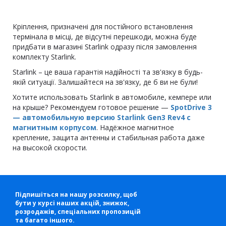
Кріплення, призначені для постійного встановлення
термінала в місці, де відсутні перешкоди, можна буде
придбати в магазині Starlink одразу після замовлення
комплекту Starlink.
Starlink – це ваша гарантія надійності та зв'язку в будь-
якій ситуації. Залишайтеся на зв'язку, де б ви не були!
Хотите использовать Starlink в автомобиле, кемпере или
на крыше? Рекомендуем готовое решение —
SpotDrive 3
— автомобильную версию Starlink Gen3 Rev4 с
магнитным корпусом
. Надёжное магнитное
крепление, защита антенны и стабильная работа даже
на высокой скорости.
Підпишіться на нашу розсилку, щоб
бути у курсі наших акцій, знижок,
розродажів, спеціальних пропозицій
та багато іншого.