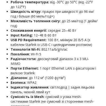
Робоча температура:
від -30°C до 50°C (від -22°F
до 122°F)
Швидкість вітру:
працює при швидкості до 96 км/
год і більше (60 миль/год+)
Можливість топлення снігу:
до 25 мм/год (1 дюйм/
год)
Споживання енергії:
середнє 25–40 Вт
Input Rating:
12–48 В 60 Вт
USB PD Requirement:
100 Вт, мінімум 20 В/5 А (з
кабелем Starlink із USB-C і циліндричним роз’ємом)
Технологія Wi-Fi:
802.11a/b/g/n/ac
Покоління:
Wi-Fi 5
Радіочастоти:
двосмуговий діапазон 3 x 3 MU-
MIMO
Порти Ethernet:
1 порт Ethernet LAN з фіксатором і
вилкою Starlink
Діапазон:
до 112 м² (1200 футів²)
Безпека:
WPA2
Індикатор живлення:
світлодіод | задня лицьова
панель, нижній лівий кут
Сумісність із Mesh:
сумісний з усіма mesh-
системами Starlink (не сумісний зі сторонніми mesh-