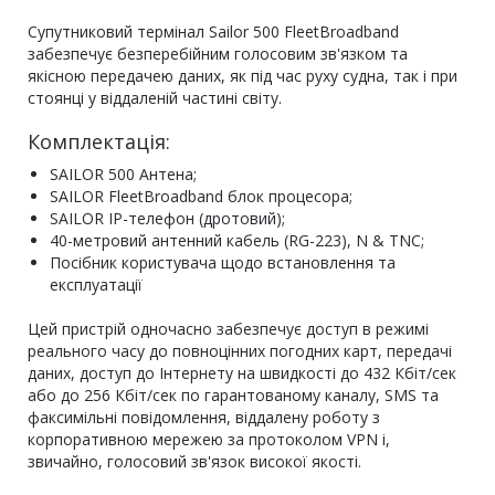
Супутниковий термінал Sailor 500 FleetBroadband
забезпечує безперебійним голосовим зв'язком та
якісною передачею даних, як під час руху судна, так і при
стоянці у віддаленій частині світу.
Комплектація:
SAILOR 500 Антена;
SAILOR FleetBroadband блок процесора;
SAILOR IP-телефон (дротовий);
40-метровий антенний кабель (RG-223), N & TNC;
Посібник користувача щодо встановлення та
експлуатації
Цей пристрій одночасно забезпечує доступ в режимі
реального часу до повноцінних погодних карт, передачі
даних, доступ до Інтернету на швидкості до 432 Кбіт/сек
або до 256 Кбіт/сек по гарантованому каналу, SMS та
факсимільні повідомлення, віддалену роботу з
корпоративною мережею за протоколом VPN і,
звичайно, голосовий зв'язок високої якості.