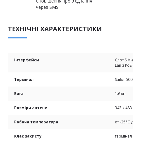
Сповіщення про з'єднання
через SMS
ТЕХНІЧНІ ХАРАКТЕРИСТИКИ
Інтерфейси
Слот SIM-картк
Lan з PoE; 5 
Термінал
Sailor 500 Fl
Вага
1.6 кг.
Розміри антени
343 x 483 мм
Робоча температура
от -25°C до +
Клас захисту
термінал – IP 