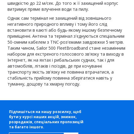
швидкістю до 22 м/сек. До того ж її захищений корпус
витримує пряме влучення води та пилу.
Однак сам термінал не захищений від зовнішнього
негативного природного впливу і тому його слід
встановити в каюті або будь-якому іншому безпечному
приміщенні. Антена та термінал з'єднуються спеціальним
50-омним кабелем з TNC-роз'ємами завдовжки 5 метрів.
Таким чином, Sailor 500 FleetBroadband стане незамінним
набором для екстреного голосового зв'язку та виходу в
Інтернет, як на яхтах і рибальських суднах, так і для
автомобілів, літаків і поїздів, де при кочуванні
транспорту якість зв'язку не повинна втрачатися, а
стабільність прийому повинна зберігатися навіть у
туманну, дощову та хмарну погоду.
Підпишіться на нашу розсилку, щоб
бути у курсі наших акцій, знижок,
розродажів, спеціальних пропозицій
та багато іншого.