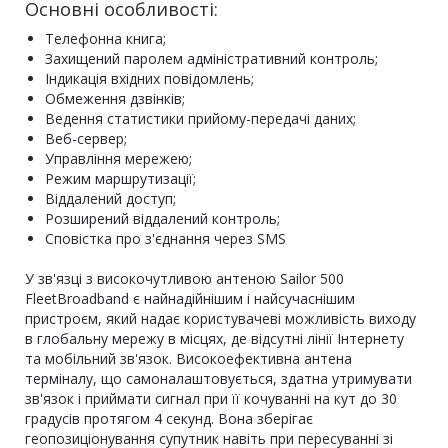
Основні особливості:
Телефонна книга;
Захищений паролем адміністративний контроль;
Індикація вхідних повідомлень;
Обмеження дзвінків;
Ведення статистики прийому-передачі даних;
Веб-сервер;
Управління мережею;
Режим маршрутизації;
Віддалений доступ;
Розширений віддалений контроль;
Сповістка про з'єднання через SMS
У зв'язці з високочутливою антеною Sailor 500
FleetBroadband є найнадійнішим і найсучаснішим
пристроєм, який надає користувачеві можливість виходу
в глобальну мережу в місцях, де відсутні лінії Інтернету
та мобільний зв'язок. Високоефективна антена
терміналу, що самоналаштовується, здатна утримувати
зв'язок і приймати сигнал при її кочуванні на кут до 30
градусів протягом 4 секунд. Вона зберігає
геопозиціонування супутник навіть при пересуванні зі