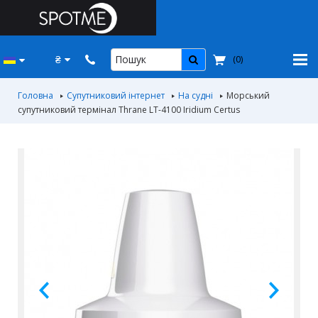
₴
(
0
)
Головна
Супутниковий інтернет
На судні
Морський
супутниковий термінал Thrane LT-4100 Iridium Certus