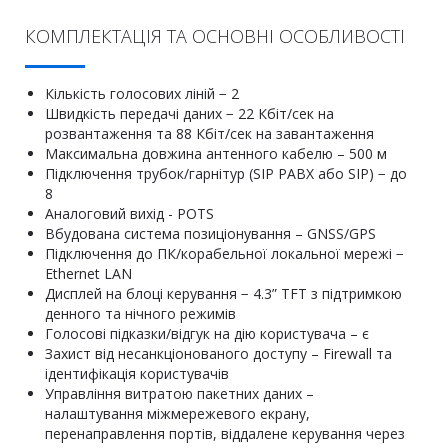
КОМПЛЕКТАЦІЯ ТА ОСНОВНІ ОСОБЛИВОСТІ
Кількість голосових ліній − 2
Швидкість передачі даних − 22 Кбіт/сек на
розвантаження та 88 Кбіт/сек на завантаження
Максимальна довжина антенного кабелю – 500 м
Підключення трубок/гарнітур (SIP PABX або SIP) − до
8
Аналоговий вихід - POTS
Вбудована система позиціонування – GNSS/GPS
Підключення до ПК/корабельної локальної мережі −
Ethernet LAN
Дисплей на блоці керування − 4.3” TFT з підтримкою
денного та нічного режимів
Голосові підказки/відгук на дію користувача – є
Захист від несанкціонованого доступу – Firewall та
ідентифікація користувачів
Управління витратою пакетних даних –
налаштування міжмережевого екрану,
перенаправлення портів, віддалене керування через