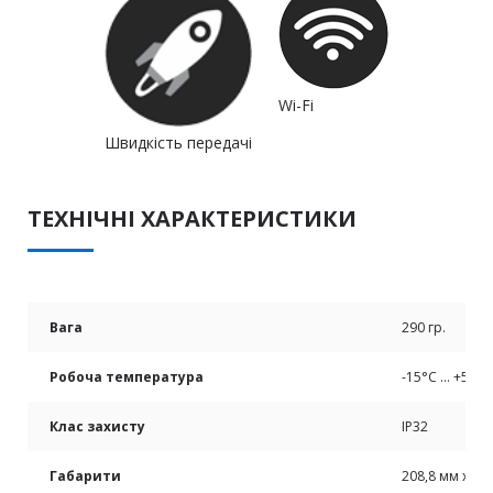
Wi-Fi
Швидкість передачі
ТЕХНІЧНІ ХАРАКТЕРИСТИКИ
Вага
290 гр.
Робоча температура
-15°C … +55°C
Клас захисту
IP32
Габарити
208,8 мм х 52,