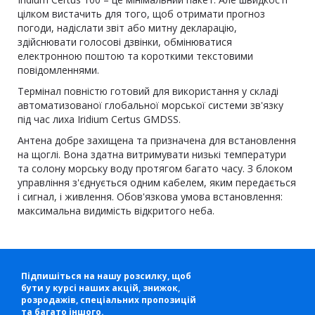
цілком вистачить для того, щоб отримати прогноз
погоди, надіслати звіт або митну декларацію,
здійснювати голосові дзвінки, обмінюватися
електронною поштою та короткими текстовими
повідомленнями.
Термінал повністю готовий для використання у складі
автоматизованої глобальної морської системи зв'язку
під час лиха Iridium Certus GMDSS.
Антена добре захищена та призначена для встановлення
на щоглі. Вона здатна витримувати низькі температури
та солону морську воду протягом багато часу. З блоком
управління з'єднується одним кабелем, яким передається
і сигнал, і живлення. Обов'язкова умова встановлення:
максимальна видимість відкритого неба.
Підпишіться на нашу розсилку, щоб
бути у курсі наших акцій, знижок,
розродажів, спеціальних пропозицій
та багато іншого.