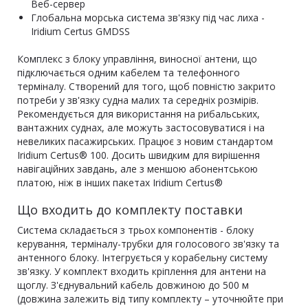
Веб-сервер
Глобальна морська система зв'язку під час лиха -
Iridium Certus GMDSS
Комплекс з блоку управління, виносної антени, що
підключається одним кабелем та телефонного
терміналу. Створений для того, щоб повністю закрито
потреби у зв'язку судна малих та середніх розмірів.
Рекомендується для використання на рибальських,
вантажних суднах, але можуть застосовуватися і на
невеликих пасажирських. Працює з новим стандартом
Iridium Certus® 100. Досить швидким для вирішення
навігаційних завдань, але з меншою абонентською
платою, ніж в інших пакетах Iridium Certus®
Що входить до комплекту поставки
Система складається з трьох компонентів - блоку
керування, терміналу-трубки для голосового зв'язку та
антенного блоку. Інтегрується у корабельну систему
зв'язку. У комплект входить кріплення для антени на
щоглу. З'єднувальний кабель довжиною до 500 м
(довжина залежить від типу комплекту – уточнюйте при