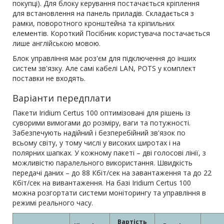
покупці). Для блоку керування постачається кріплення
для встановлення на панель приладів. Складається з
рамки, поворотного кронштейна та кріпильних
елементів. Короткий Посібник користувача постачається
лише англійською мовою.
Блок управління має роз'єм для підключення до інших
систем зв'язку. Але самі кабелі LAN, POTS у комплект
поставки не входять.
Варіанти передплати
Пакети Iridium Certus 100 оптимізовані для рішень із
суворими вимогами до розміру, ваги та потужності.
Забезпечують надійний і безперебійний зв'язок по
всьому світу, у тому числі у високих широтах і на
полярних шапках. У кожному пакеті – дві голосові лінії, з
можливістю паралельного використання. Швидкість
передачі даних – до 88 Кбіт/сек на завантаження та до 22
Кбіт/сек на вивантаження. На базі Iridium Certus 100
можна розгортати системи моніторингу та управління в
режимі реального часу.
Вартість