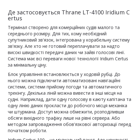
Де застосовується Thrane LT-4100 Iridium C
ertus
Термінал створено для комерційних судів малого та
середнього розміру. Для тих, кому необхідний
супутниковий зв'язок, інтегрована у корабельну систему
зв'язку. Але хто не готовий переплачувати за надто
високі швидкості передачі даних чи зайві голосові лінії.
Система має всі переваги нової технології Iridium Certus
за мінімальну ціну.
Блок управління встановлюється у ходовій рубці. До
нього можна підключити автоматизовані навігаційні
системи, системи прийому погоди та автоматичного
трекінгу. Декілька ліній можна вивести в інші місця на
судні. Наприклад, дати одну голосову в каюту капітана та
одну лінію даних прокласти до робочого місця механіка
чи штурмана. Доступ можна обмежити, розподіливши
обсяги вихідного трафіку лише на рівні сервера. Або
методом запровадження обов'язкової авторизації перед
початком роботи.
Iridium Certus 100 – це мінімальний пакет. Але швидкості