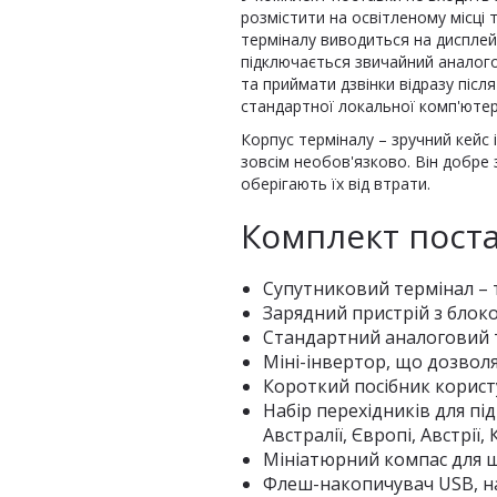
розмістити на освітленому місці
терміналу виводиться на дисплей,
підключається звичайний аналог
та приймати дзвінки відразу піс
стандартної локальної комп'ютер
Корпус терміналу – зручний кейс
зовсім необов'язково. Він добре
оберігають їх від втрати.
Комплект пост
Супутниковий термінал – 
Зарядний пристрій з блок
Стандартний аналоговий т
Міні-інвертор, що дозволя
Короткий посібник корист
Набір перехідників для п
Австралії, Європі, Австрії,
Мініатюрний компас для ш
Флеш-накопичувач USB, на