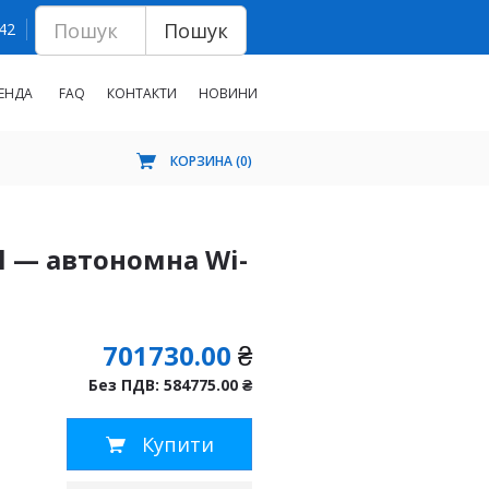
Пошук
 42
ЕНДА
FAQ
КОНТАКТИ
НОВИНИ
КОРЗИНА (
0
)
l — автономна Wi-
701730.00
₴
Без ПДВ: 584775.00
₴
Купити