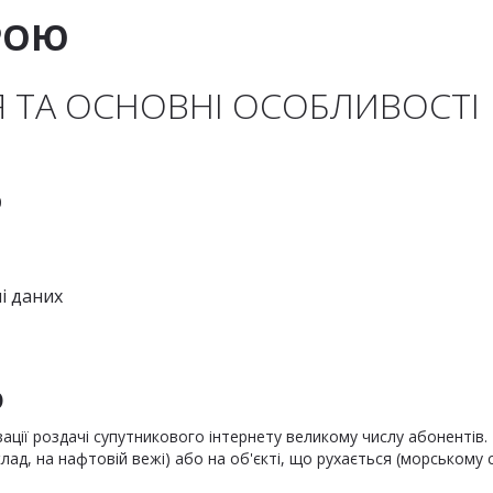
РОЮ
 ТА ОСНОВНІ ОСОБЛИВОСТІ
0
і даних
ю
зації роздачі супутникового інтернету великому числу абонентів
ад, на нафтовій вежі) або на об'єкті, що рухається (морському с