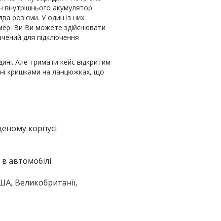
ан внутрішнього акумулятор
а роз'єми. У один із них
мер. Ви Ви можете здійснювати
начений для підключення
дині. Але тримати кейс відкритим
щені кришками на ланцюжках, що
щеному корпусі
 в автомобілі
ША, Великобританії,