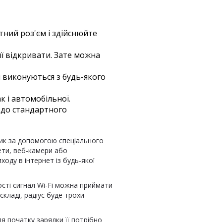
ний роз'єм і здійснюйте
її відкривати. Зате можна
 виконуються з будь-якого
к і автомобільної.
ь до стандартного
тник за допомогою спеціального
ети, веб-камери або
оду в інтернет із будь-якої
ості сигнал Wi-Fi можна приймати
складі, радіус буде трохи
я початку зарядки її потрібно