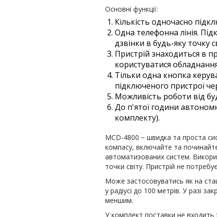
Основні функції:
Кількість одночасно підк
Одна телефонна лінія. Пі
дзвінки в будь-яку точку св
Пристрій знаходиться в пр
користуватися обладнання
Тільки одна кнопка керув
підключеного пристрої че
Можливість роботи від буд
До п'ятої години автономн
комплекту).
MCD-4800 − швидка та проста сист
компасу, включайте та починайт
автоматизованих систем. Викорис
точки світу. Пристрій не потреб
Може застосовуватись як на стаці
у радіусі до 100 метрів. У разі з
меншим.
У комплект поставки не входить 