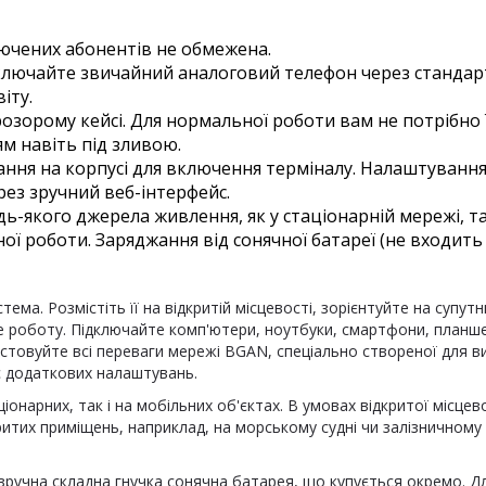
лючених абонентів не обмежена.
дключайте звичайний аналоговий телефон через стандарт
іту.
озорому кейсі. Для нормальної роботи вам не потрібно 
м навіть під зливою.
ання на корпусі для включення терміналу. Налаштування
рез зручний веб-інтерфейс.
ь-якого джерела живлення, як у стаціонарній мережі, та
ої роботи. Заряджання від сонячної батареї (не входит
ема. Розмістіть її на відкритій місцевості, зорієнтуйте на супу
е роботу. Підключайте комп'ютери, ноутбуки, смартфони, планш
товуйте всі переваги мережі BGAN, спеціально створеної для вих
ує додаткових налаштувань.
онарних, так і на мобільних об'єктах. В умовах відкритої місцев
акритих приміщень, наприклад, на морському судні чи залізничному 
зручна складна гнучка сонячна батарея, що купується окремо. Дл