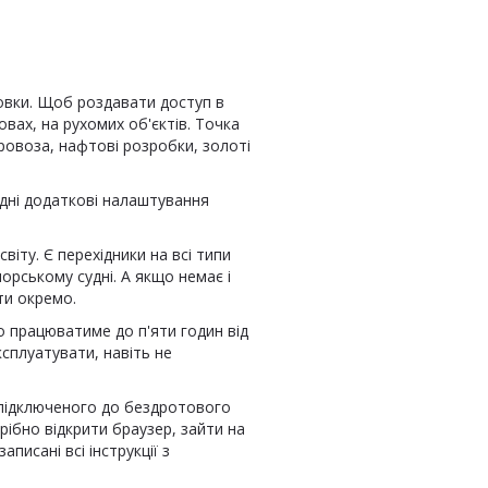
овки. Щоб роздавати доступ в
мовах, на рухомих об'єктів. Точка
ровоза, нафтові розробки, золоті
одні додаткові налаштування
іту. Є перехідники на всі типи
орському судні. А якщо немає і
ти окремо.
 працюватиме до п'яти годин від
сплуатувати, навіть не
 підключеного до бездротового
рібно відкрити браузер, зайти на
писані всі інструкції з