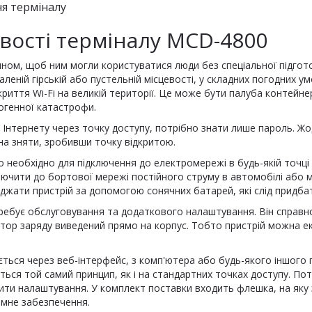
я терміналу
вості терміналу MCD-4800
ном, щоб ним могли користуватися люди без спеціальної підгот
даленій гірській або пустельній місцевості, у складних погодних у
риття Wi-Fi на великій території. Це може бути палуба контейне
ногенної катастрофи.
 Інтернету через точку доступу, потрібно знати лише пароль. Ж
а зняти, зробивши точку відкритою.
 необхідно для підключення до електромережі в будь-якій точці св
лючити до бортової мережі постійного струму в автомобілі або м
джати пристрій за допомогою сонячних батарей, які слід придба
ребує обслуговування та додаткового налаштування. Він справно
тор заряду виведений прямо на корпус. Тобто пристрій можна ек
ться через веб-інтерфейс, з комп'ютера або будь-якого іншого
ься той самий принцип, як і на стандартних точках доступу. Пот
нити налаштування. У комплект поставки входить флешка, на яку за
амне забезпечення.