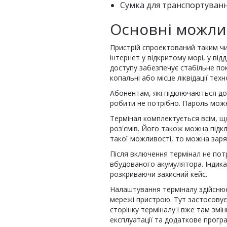
Сумка для транспортуванн
Основні можли
Пристрій спроектований таким чи
інтернет у відкритому морі, у від
доступу забезпечує стабільне пок
копальні або місце ліквідації тех
Абонентам, які підключаються до
робити не потрібно. Пароль можн
Термінал комплектується всім, що
роз'ємів. Його також можна підк
такої можливості, то можна заря
Після включення термінал не пот
вбудованого акумулятора. Індика
розкриваючи захисний кейс.
Налаштування терміналу здійснює
мережі пристрою. Тут застосовуєт
сторінку терміналу і вже там змі
експлуатації та додаткове прогр