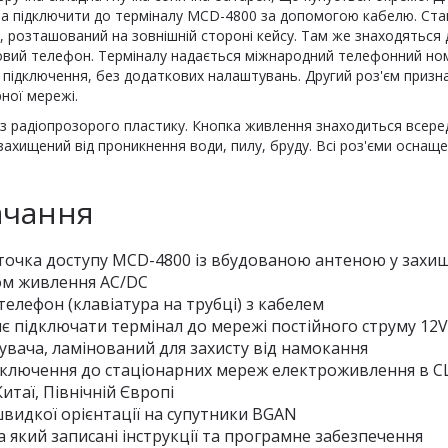
 та підключити до терміналу MCD-4800 за допомогою кабелю. Ст
 розташований на зовнішній стороні кейсу. Там же знаходяться дв
овий телефон. Терміналу надається міжнародний телефонний но
ля підключення, без додаткових налаштувань. Другий роз'єм приз
ної мережі.
 із радіопрозорого пластику. Кнопка живлення знаходиться всере
 захищений від проникнення води, пилу, бруду. Всі роз'єми осна
ачання
точка доступу MCD-4800 із вбудованою антеною у захи
ом живлення AC/DC
елефон (клавіатура на трубці) з кабелем
є підключати термінал до мережі постійного струму 12V
увача, ламінований для захисту від намокання
ідключення до стаціонарних мереж електроживлення в С
 Китаї, Північній Європі
видкої орієнтації на супутники BGAN
 який записані інструкції та програмне забезпечення