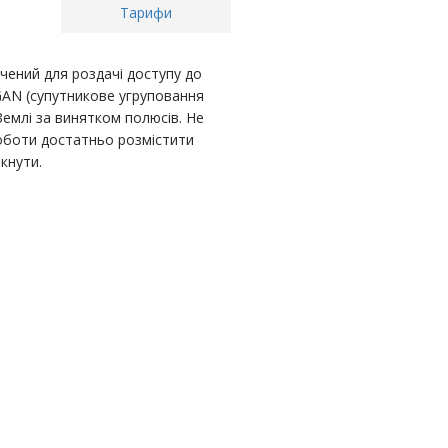
Тарифи
чений для роздачі доступу до
BGAN (супутникове угруповання
Землі за винятком полюсів. Не
оботи достатньо розмістити
мкнути.