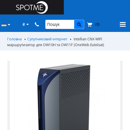
₴
(
0
)
Головна
Супутниковий інтернет
Intellian CNX-WIFI
маршрутизатор для OW10H та OW11F (OneWeb Eutelsat)