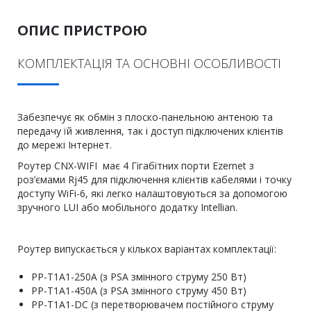
ОПИС ПРИСТРОЮ
КОМПЛЕКТАЦІЯ ТА ОСНОВНІ ОСОБЛИВОСТІ
Забезпечує як обмін з плоско-панельною антеною та
передачу їй живлення, так і доступ підключених клієнтів
до мережі Інтернет.
Роутер CNX-WIFI має 4 Гігабітних порти Ezernet з
роз’ємами Rj45 для підключення клієнтів кабелями і точку
доступу WiFi-6, які легко налаштовуються за допомогою
зручного LUI або мобільного додатку Intellian.
Роутер випускається у кількох варіантах комплектації:
PP-T1A1-250A (з PSA змінного струму 250 Вт)
PP-T1A1-450A (з PSA змінного струму 450 Вт)
PP-T1A1-DC (з перетворювачем постійного струму