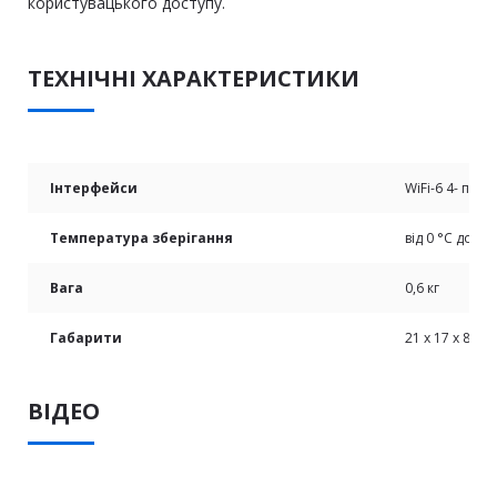
користувацького доступу.
ТЕХНІЧНІ ХАРАКТЕРИСТИКИ
Інтерфейси
WiFi-6 4- порт
Температура зберігання
від 0 °C до +4
Вага
0,6 кг
Габарити
21 x 17 x 8 см
ВІДЕО