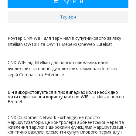
Купити
Тарифи
Роутер CNX-WIFI для терміналів супутникового зв’язку
Intellian OW10H та OW11F мережі OneWeb Eutelsat
CNX-WIFI від Intellian для плоско панельних напів-
дуплексних та повно-дупплексних терміналів Intellian
серій Compact та Enterprise
Він використовується в тих випадках коли необхідно
мати підключення користувачів по WIFI
та кілька портів
Ezernet
.
CNX (Customer Network Exchange) не просто
маршрутизатори, це контролери абонентської мереі та
живлення тарілки з широкими функціями маршрутизації -
критично важливі елементи супутникового терміналу і