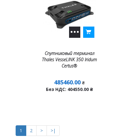
Спутниковый терминал
Thales VesseLINK 350 Iridum
Certus®
485460.00
₴
Без НДС: 404550.00
₴
1
2
>
>|