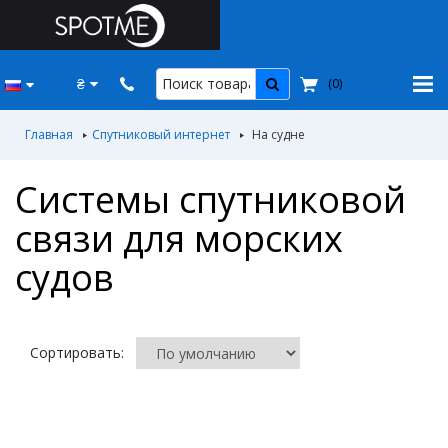
₴
(
0
)
Главная
Спутниковый интернет
На судне
Системы спутниковой
связи для морских
судов
Сортировать: