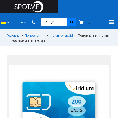
₴
(
0
)
Головна
Поповнення
Iridium prepaid
Поповнення Iridium
на 200 хвилин на 180 днiв