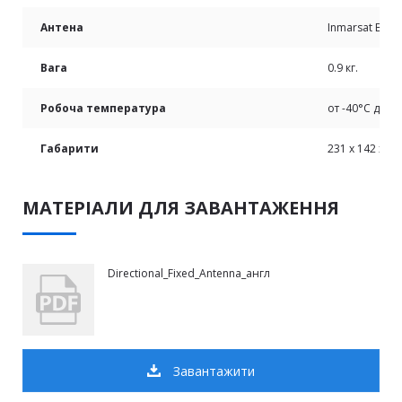
Антена
Inmarsat Beam
Вага
0.9 кг.
Робоча температура
от -40°C до +
Габарити
231 x 142 x 14
МАТЕРІАЛИ ДЛЯ ЗАВАНТАЖЕННЯ
Directional_Fixed_Antenna_англ
Завантажити