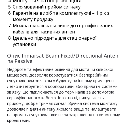
Монтується на опорі або щоглі
Спрямований прийом сигналу
Гарантія на виріб та комплектуючі – 1 рік з
моменту продажу
Можна підключати лише до сертифікованих
кабелів для пасивних антен
Ідеально підходить для стаціонарної
установки
Опис Inmarsat Beam Fixed/Directional Anten
na Passive
Недороге та ефективне рішення для міста чи сільської
місцевості. Дозволяє користуватися безперебійним
супутниковим зв'язком у будинку чи іншому приміщенні.
Легко інтегрується в корпоративні або приватні системи
зв'язку, що підключається до терміналів за допомогою
сертифікованого кабелю. Істотно підвищує якість
прийому, добре тримає сигнал. Зручна система монтажу
дозволяє підняти антену якомога вище та налаштувати її
на промінь супутника вже після закріплення на виносному
кронштейні.