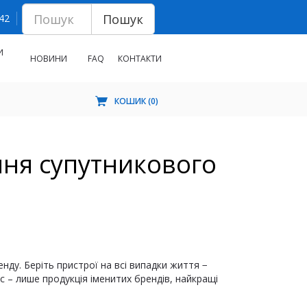
Пошук
 42
И
НОВИНИ
FAQ
КОНТАКТИ
КОШИК (
0
)
ння супутникового
нду. Беріть пристрої на всі випадки життя −
ас – лише продукція іменитих брендів, найкращі