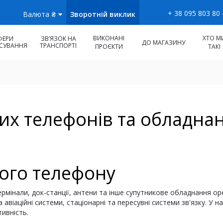
+ 38 095 803 80
Зворотній виклик
Валюта
₴
ВИКОНАНІ
ХТО М
ФЕРИ
ЗВʼЯЗОК НА
ДО МАГАЗИНУ
СУВАННЯ
ТРАНСПОРТІ
ПРОЄКТИ
ТАКІ
их телефонів та обладна
ого телефону
мінали, док-станції, антени та інше супутникове обладнання оре
 авіаційні системи, стаціонарні та пересувні системи зв'язку. У н
тивність.