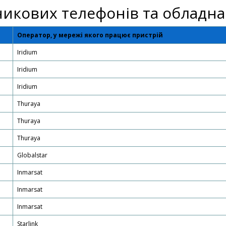
никових телефонів та обладн
Оператор, у мережі якого працює пристрій
Iridium
Iridium
Iridium
Thuraya
Thuraya
Thuraya
Globalstar
Inmarsat
Inmarsat
Inmarsat
Starlink