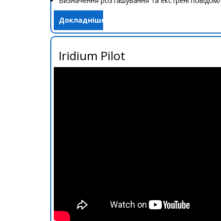
Визначення розташування та екстрені повідом
Докладніше
Iridium Pilot