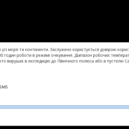
усі моря та континенти. Заслужено користується довірою корист
30 годин роботи в режимі очікування. Діапазон робочих темпер
хто вирушає в експедицію до Північного полюса або в пустелю Са
 SMS