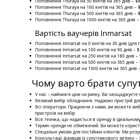
Поповнення Thuraya на 50 юнітів на 365 днів – $8
Поповнення Thuraya на 160 юнітів на 365 днів – 
Поповнення Thuraya на 500 юнітів на 365 днів – 
Поповнення Thuraya на 1000 юнітів на 365 днів –
Вартість ваучерів Inmarsat
Поповнення Inmarsat на 0 юнітів на 30 днів (для 
Поповнення Inmarsat на 100 юнітів на 90 днів – $
Поповнення Inmarsat на 250 юнітів на 180 днів – 
Поповнення Inmarsat на 500 юнітів на 365 днів – 
Поповнення Inmarsat на 1000 юнітів на 365 днів 
Чому варто брати супу
У нас – найнижчі ціни на ринку. Ви заощаджуєте
Великий вибір обладнання. Надаємо пристрій для 
Всі оператори. Працюючи з нами, ви можете виб
пристроїв на вибір.
Вся техніка, що надається в оренду в ідеальному 
Термін оренди не обмежений. Ви можете користу
Спеціальні умови для постійних клієнтів. Ми ро
Консультації фахівців із супутникового зв'язку