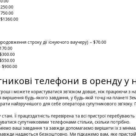
0.00
$250.00
$750.00
 $1360.00
продовження строку дії існуючого ваучеру) – $70.00
170.00
$300.00
$550.00
– $900.00
тникові телефони в оренду у 
 гроші і можете користуватися зв'язком довше, ніж працюючи з 
вирішення будь-якого завдання, у будь-якій точці на планеті Зе
рати найзручнішого для себе оператора супутникового зв'язку. 
стані. Її працездатність перевірена та всі пристрої перебувають н
ватися супутниковими телефонами стільки, скільки потрібно.
зуміємо ваші завдання та завжди допомагаємо вирішити їх з мінім
 – завжди надаються безкоштовно. Ми підкажемо вам, яке пристр