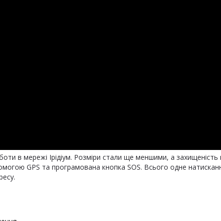
боти в мережі Ірідіум. Розміри стали ще меншими, а захищеність 
омогою GPS та програмована кнопка SOS. Всього одне натискан
ресу.