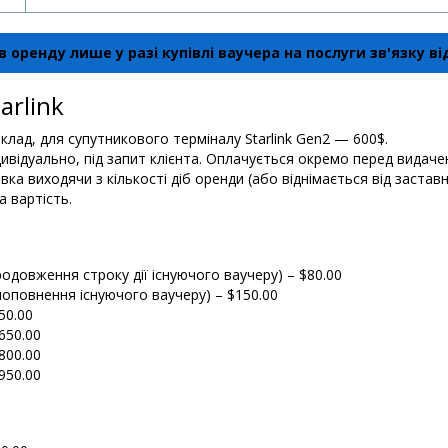
 оренду лише у разі купівлі ваучера на послуги зв'язку в
arlink
лад, для супутникового терміналу Starlink Gen2 — 600$.
ивідуально, під запит клієнта. Оплачується окремо перед видаче
а виходячи з кількості діб оренди (або віднімається від заставн
а вартість.
родовження строку дії існуючого ваучеру) – $80.00
 поповнення існуючого ваучеру) – $150.00
50.00
650.00
800.00
950.00