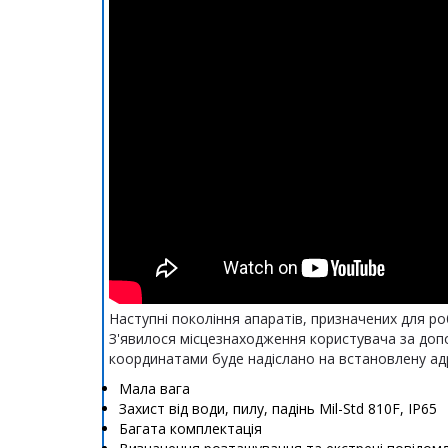
Наступні покоління апаратів, призначених для ро
З'явилося місцезнаходження користувача за доп
координатами буде надіслано на встановлену ад
Мала вага
Захист від води, пилу, падінь Mil-Std 810F, IP65
Багата комплектація