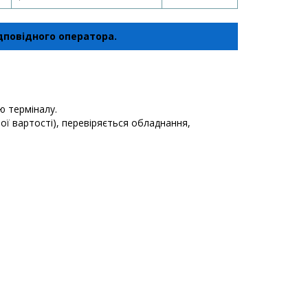
ідповідного оператора.
ю терміналу.
ої вартості), перевіряється обладнання,