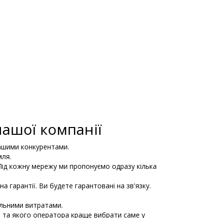
нашої компанії
нашими конкурентами.
мля.
Під кожну мережу ми пропонуємо одразу кілька
а гарантії. Ви будете гарантовані на зв'язку.
альними витратами.
ій та якого оператора краще вибрати саме у