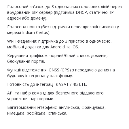
Голосовий зв’язок: до 3 одночасних голосових ліній через
вбудований SIP-сервер (підтримка DHCP, статичної IP-
адреси або домену).
Голосова пошта (без підтримки переадресації викликів у
мережі Iridium Certus).
Wi-Fi-з’єднання: підтримка до 3 пристроїв одночасно,
мобільні додатки для Android та iOS.
Керування трафіком: чорний/білий список доменів,
блокування портів.
Функції відстеження: GNSS (GPS) з передачею даних на
будь-яку інтегровану платформу.
Готовність до інтеграції з VSAT / 4G LTE.
API та набір команд для безпечного віддаленого
управління партнерами.
Багатомовний інтерфейс: англійська, французька,
німецька, російська, іспанська.