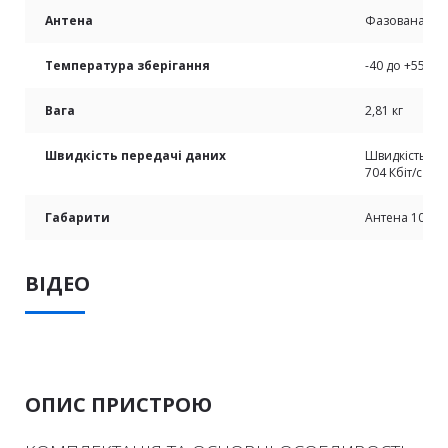
Антена
Фазована ант
Температура зберігання
-40 до +55 ℃
Вага
2,81 кг
Швидкість передачі даних
Швидкість пер
704 Кбіт/с
Габарити
Антена 104,1 
ВІДЕО
ОПИС ПРИСТРОЮ